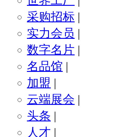
世界工厂
|
采购招标
|
实力会员
|
数字名片
|
名品馆
|
加盟
|
云端展会
|
头条
|
人才
|