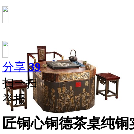
分享
39
扫一扫
举报
匠铜心铜德茶桌纯铜