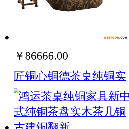
￥86666.00
匠铜心铜德茶桌纯铜实