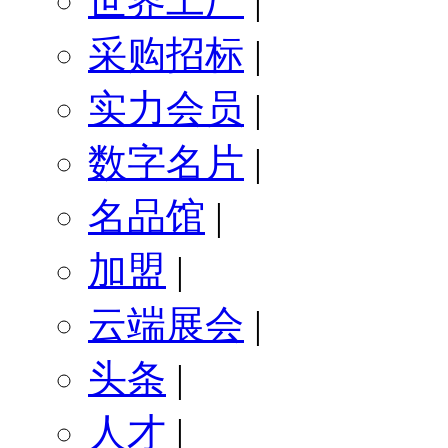
世界工厂
|
采购招标
|
实力会员
|
数字名片
|
名品馆
|
加盟
|
云端展会
|
头条
|
人才
|