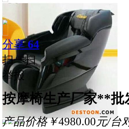
分享
64
扫一扫
举报
按摩椅生产厂家**批
产品价格
￥
4980.00
元/台