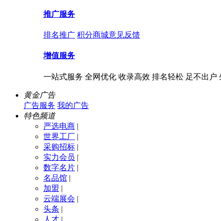
推广服务
排名推广
积分商城
意见反馈
增值服务
一站式服务 全网优化 收录高效 排名轻松 足不出户
黄金广告
广告服务
我的广告
特色频道
严选电商
|
世界工厂
|
采购招标
|
实力会员
|
数字名片
|
名品馆
|
加盟
|
云端展会
|
头条
|
人才
|