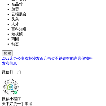
名品馆
加盟
云端展会
头条
人才
百科知道
短视频
商圈
动态
2022
床
办公桌
衣柜
沙发
茶几
书架
不锈钢
智能家具
储物柜
发布信息
微信扫一扫
微信小程序
天下好货一手掌握