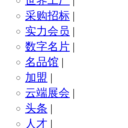
世界工厂
|
采购招标
|
实力会员
|
数字名片
|
名品馆
|
加盟
|
云端展会
|
头条
|
人才
|