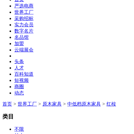
严选电商
世界工厂
采购招标
实力会员
数字名片
名品馆
加盟
云端展会
头条
人才
百科知道
短视频
商圈
动态
首页
>
世界工厂
>
原木家具
>
中低档原木家具
>
红桉
类目
不限