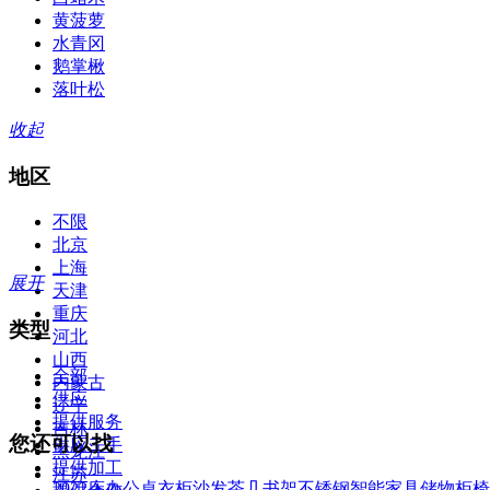
黄菠萝
水青冈
鹅掌楸
落叶松
收起
地区
不限
北京
上海
展开
天津
重庆
类型
河北
山西
全部
内蒙古
供应
辽宁
提供服务
吉林
您还可以找
供应二手
黑龙江
提供加工
江苏
2022
床
办公桌
衣柜
沙发
茶几
书架
不锈钢
智能家具
储物柜
椅