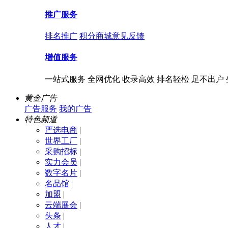
推广服务
排名推广
积分商城
意见反馈
增值服务
一站式服务 全网优化 收录高效 排名轻松 足不出户
黄金广告
广告服务
我的广告
特色频道
严选电商
|
世界工厂
|
采购招标
|
实力会员
|
数字名片
|
名品馆
|
加盟
|
云端展会
|
头条
|
人才
|