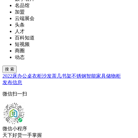
名品馆
加盟
云端展会
头条
人才
百科知道
短视频
商圈
动态
2022
床
办公桌
衣柜
沙发
茶几
书架
不锈钢
智能家具
储物柜
发布信息
微信扫一扫
微信小程序
天下好货一手掌握