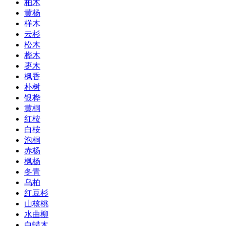
柏木
黄杨
样木
云杉
松木
桦木
枣木
枫香
朴树
银桦
黄桐
红桉
白桉
泡桐
赤杨
枫杨
冬青
乌柏
红豆杉
山核桃
水曲柳
白蜡木