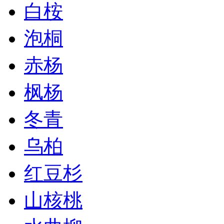
白桉
泡桐
赤杨
枫杨
冬青
乌柏
红豆杉
山核桃