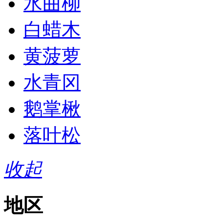
水曲柳
白蜡木
黄菠萝
水青冈
鹅掌楸
落叶松
收起
地区