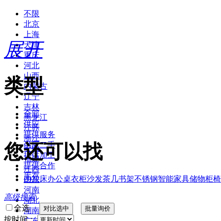
不限
北京
上海
展开
天津
重庆
河北
山西
类型
内蒙古
辽宁
吉林
全部
黑龙江
供应
江苏
提供服务
浙江
您还可以找
供应二手
安徽
提供加工
福建
提供合作
江西
库存
2022
床
办公桌
衣柜
沙发
茶几
书架
不锈钢
智能家具
储物柜
椅
山东
河南
高级搜索
湖北
全选
湖南
按时间：
广东