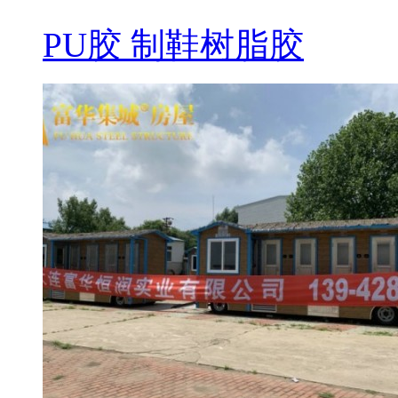
PU胶 制鞋树脂胶