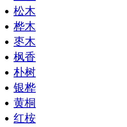
松木
桦木
枣木
枫香
朴树
银桦
黄桐
红桉