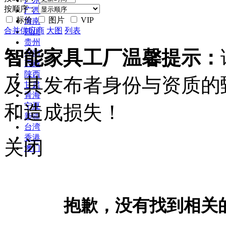
按顺序：
广西
标价
图片
VIP
海南
合并供应商
大图
列表
四川
贵州
智能家具工厂温馨提示：
云南
西藏
陕西
及其发布者身份与资质的
甘肃
青海
和造成损失！
宁夏
新疆
台湾
香港
关闭
澳门
抱歉，没有找到相关