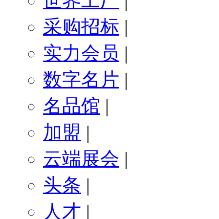
世界工厂
|
采购招标
|
实力会员
|
数字名片
|
名品馆
|
加盟
|
云端展会
|
头条
|
人才
|