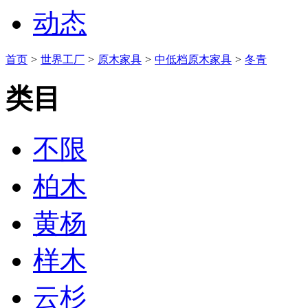
动态
首页
>
世界工厂
>
原木家具
>
中低档原木家具
>
冬青
类目
不限
柏木
黄杨
样木
云杉