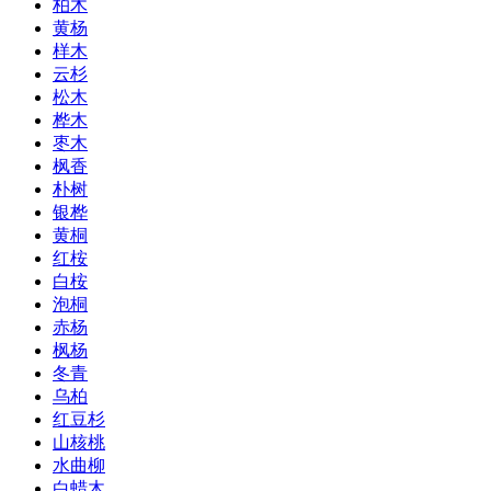
柏木
黄杨
样木
云杉
松木
桦木
枣木
枫香
朴树
银桦
黄桐
红桉
白桉
泡桐
赤杨
枫杨
冬青
乌柏
红豆杉
山核桃
水曲柳
白蜡木