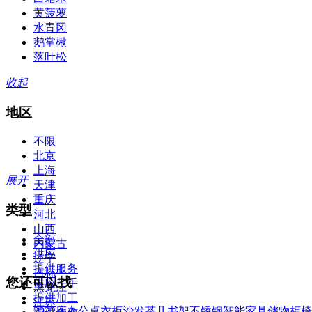
黄菠萝
水青冈
鹅掌楸
落叶松
收起
地区
不限
北京
上海
展开
天津
重庆
类型
河北
山西
全部
内蒙古
供应
辽宁
提供服务
吉林
您还可以找
供应二手
黑龙江
提供加工
江苏
2022
床
办公桌
衣柜
沙发
茶几
书架
不锈钢
智能家具
储物柜
椅