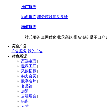
推广服务
排名推广
积分商城
意见反馈
增值服务
一站式服务 全网优化 收录高效 排名轻松 足不出户
黄金广告
广告服务
我的广告
特色频道
严选电商
|
世界工厂
|
采购招标
|
实力会员
|
数字名片
|
名品馆
|
加盟
|
云端展会
|
头条
|
人才
|