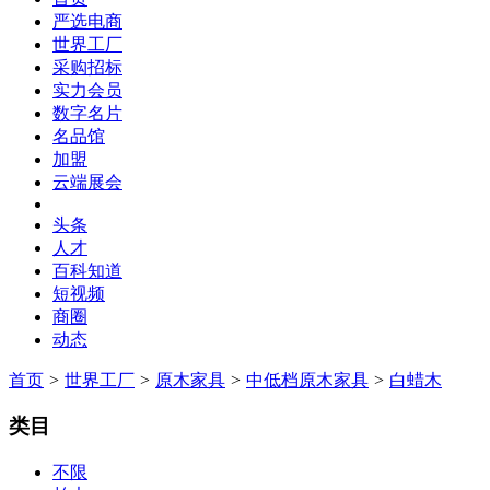
严选电商
世界工厂
采购招标
实力会员
数字名片
名品馆
加盟
云端展会
头条
人才
百科知道
短视频
商圈
动态
首页
>
世界工厂
>
原木家具
>
中低档原木家具
>
白蜡木
类目
不限