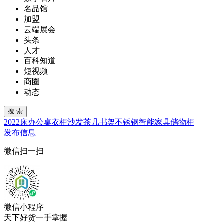
名品馆
加盟
云端展会
头条
人才
百科知道
短视频
商圈
动态
2022
床
办公桌
衣柜
沙发
茶几
书架
不锈钢
智能家具
储物柜
发布信息
微信扫一扫
微信小程序
天下好货一手掌握