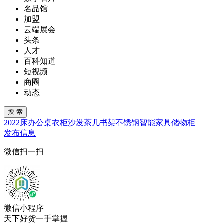
名品馆
加盟
云端展会
头条
人才
百科知道
短视频
商圈
动态
2022
床
办公桌
衣柜
沙发
茶几
书架
不锈钢
智能家具
储物柜
发布信息
微信扫一扫
微信小程序
天下好货一手掌握