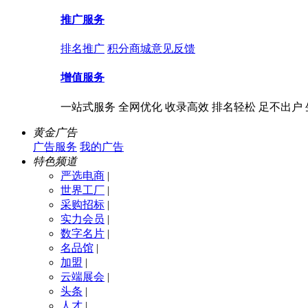
推广服务
排名推广
积分商城
意见反馈
增值服务
一站式服务 全网优化 收录高效 排名轻松 足不出户
黄金广告
广告服务
我的广告
特色频道
严选电商
|
世界工厂
|
采购招标
|
实力会员
|
数字名片
|
名品馆
|
加盟
|
云端展会
|
头条
|
人才
|