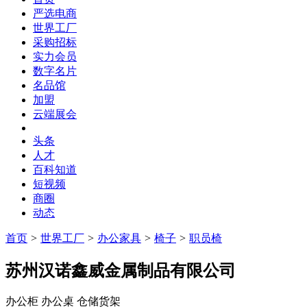
严选电商
世界工厂
采购招标
实力会员
数字名片
名品馆
加盟
云端展会
头条
人才
百科知道
短视频
商圈
动态
首页
>
世界工厂
>
办公家具
>
椅子
>
职员椅
苏州汉诺鑫威金属制品有限公司
办公柜 办公桌 仓储货架