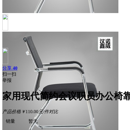
分享
40
扫一扫
举报
家用现代简约会议职员办公椅
产品价格
￥
110.00
元/件
对比
销量
暂无