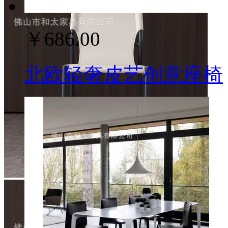
￥686.00
北欧轻奢皮艺创意座椅