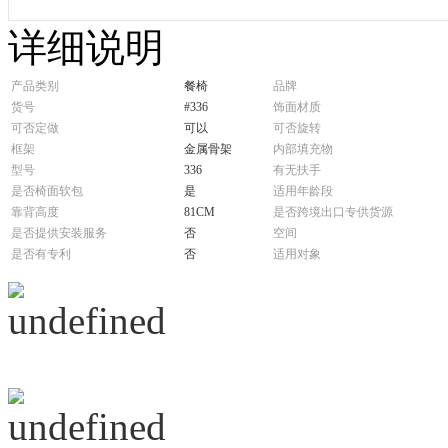
详细说明
产品类别
餐椅
品牌
货号
#336
饰面材质
可否定做
可以
可否旋转
框架
金属骨架
内部填充物
型号
336
有无扶手
是否椅面软包
是
适用年龄段
靠背高度
81CM
是否跨境出口专供货源
是否提供安装服务
否
空间
是否有专利
否
适用对象