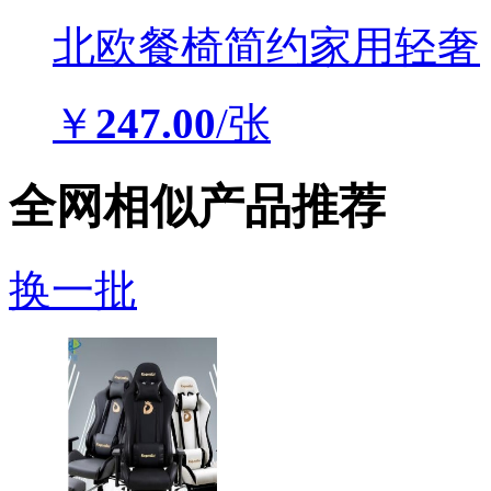
北欧餐椅简约家用轻奢
￥
247.00
/张
全网相似产品推荐
换一批