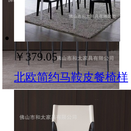
￥379.05
北欧简约马鞍皮餐椅样