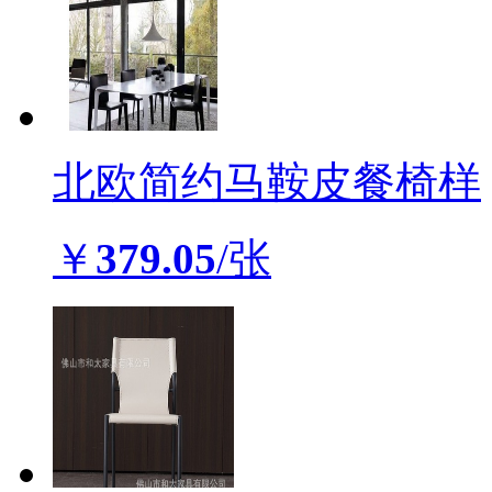
北欧简约马鞍皮餐椅样
￥
379.05
/张