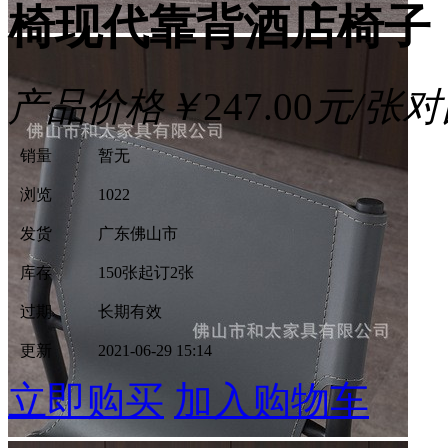
椅现代靠背酒店椅子
产品价格
￥
247.00
元/张
对
销量
暂无
浏览
1022
发货
广东佛山市
库存
150张
起订2张
过期
长期有效
更新
2021-06-29 15:14
立即购买
加入购物车