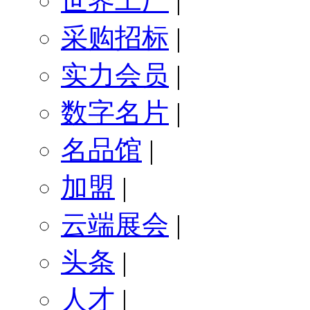
世界工厂
|
采购招标
|
实力会员
|
数字名片
|
名品馆
|
加盟
|
云端展会
|
头条
|
人才
|