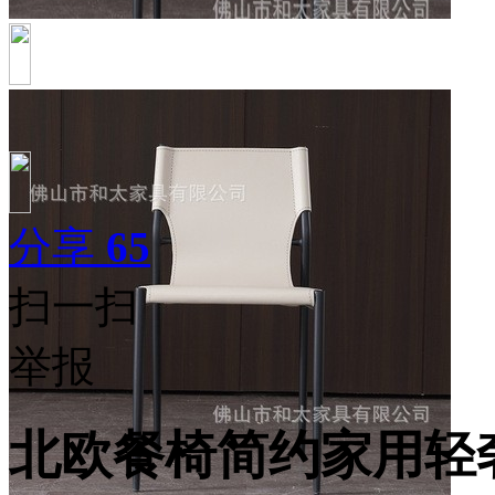
分享
65
扫一扫
举报
北欧餐椅简约家用轻奢