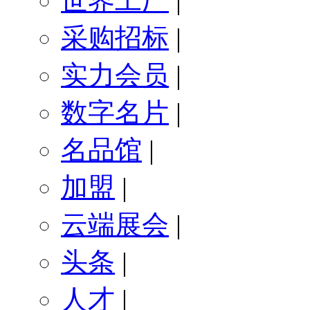
世界工厂
|
采购招标
|
实力会员
|
数字名片
|
名品馆
|
加盟
|
云端展会
|
头条
|
人才
|