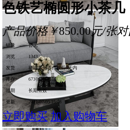
色铁艺椭圆形小茶几
产品价格
￥
850.00
元/张
对
销量
暂无
浏览
1343
发货
福建泉州市
付款后3天内
库存
673张
起订1张
过期
长期有效
更新
2021-07-05 15:08
立即购买
加入购物车