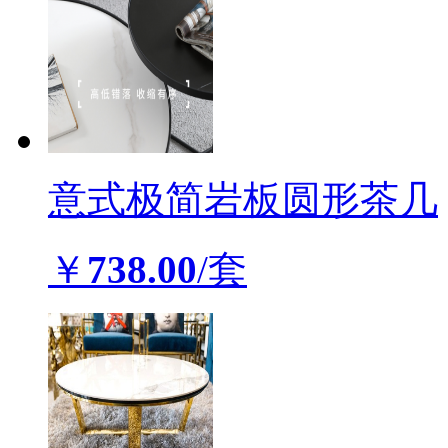
意式极简岩板圆形茶几
￥
738.00
/套