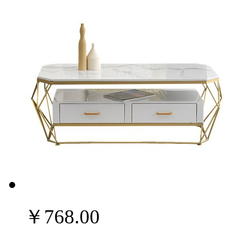
￥768.00