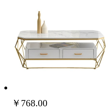
￥768.00