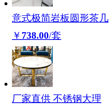
意式极简岩板圆形茶几
￥
738.00
/套
厂家直供 不锈钢大理