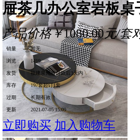
屉茶几办公室岩板桌
产品价格
￥
1080.00
元/套
销量
暂无
浏览
1419
发货
福建泉州市
付款后3天内
库存
197套
起订1套
过期
长期有效
更新
2021-07-05 15:09
立即购买
加入购物车