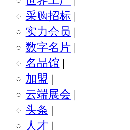
世界工厂
|
采购招标
|
实力会员
|
数字名片
|
名品馆
|
加盟
|
云端展会
|
头条
|
人才
|