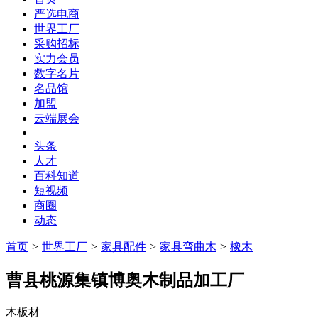
严选电商
世界工厂
采购招标
实力会员
数字名片
名品馆
加盟
云端展会
头条
人才
百科知道
短视频
商圈
动态
首页
>
世界工厂
>
家具配件
>
家具弯曲木
>
橡木
曹县桃源集镇博奥木制品加工厂
木板材