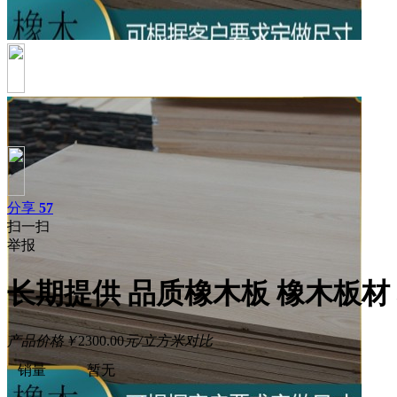
分享
57
扫一扫
举报
长期提供 品质橡木板 橡木板材
产品价格
￥
2300.00
元/立方米
对比
销量
暂无