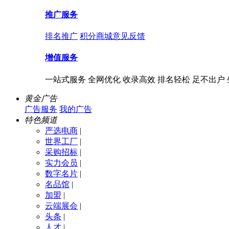
推广服务
排名推广
积分商城
意见反馈
增值服务
一站式服务 全网优化 收录高效 排名轻松 足不出户
黄金广告
广告服务
我的广告
特色频道
严选电商
|
世界工厂
|
采购招标
|
实力会员
|
数字名片
|
名品馆
|
加盟
|
云端展会
|
头条
|
人才
|