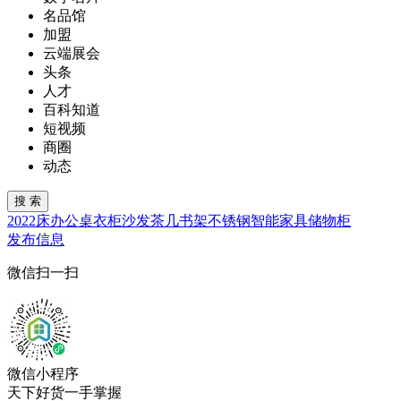
名品馆
加盟
云端展会
头条
人才
百科知道
短视频
商圈
动态
2022
床
办公桌
衣柜
沙发
茶几
书架
不锈钢
智能家具
储物柜
发布信息
微信扫一扫
微信小程序
天下好货一手掌握