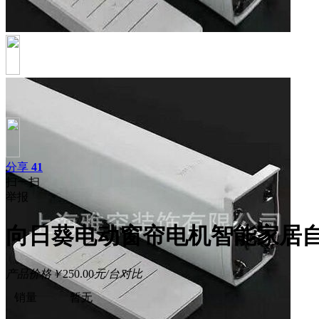
分享
41
扫一扫
举报
向日葵电动窗帘电机智能家居自动
产品价格
￥
250.00
元/台
对比
销量
暂无