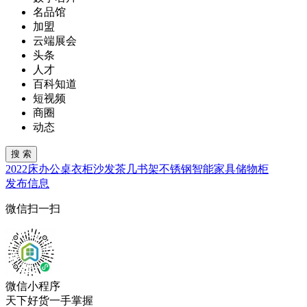
名品馆
加盟
云端展会
头条
人才
百科知道
短视频
商圈
动态
2022
床
办公桌
衣柜
沙发
茶几
书架
不锈钢
智能家具
储物柜
发布信息
微信扫一扫
微信小程序
天下好货一手掌握