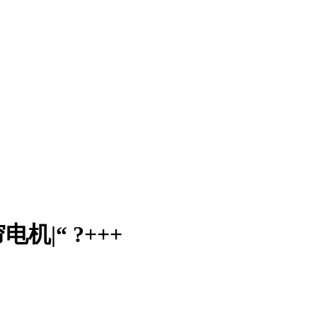
|“ ?+++