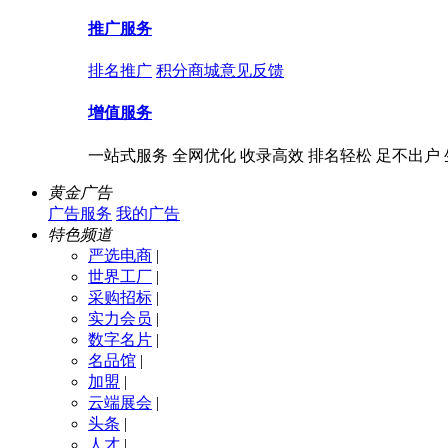
推广服务
排名推广
积分商城
意见反馈
增值服务
一站式服务 全网优化 收录高效 排名轻松 足不出户
黄金广告
广告服务
我的广告
特色频道
严选电商
|
世界工厂
|
采购招标
|
实力会员
|
数字名片
|
名品馆
|
加盟
|
云端展会
|
头条
|
人才
|