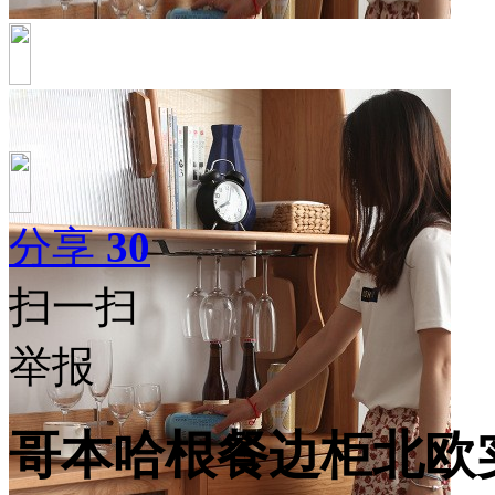
分享
30
扫一扫
举报
哥本哈根餐边柜北欧