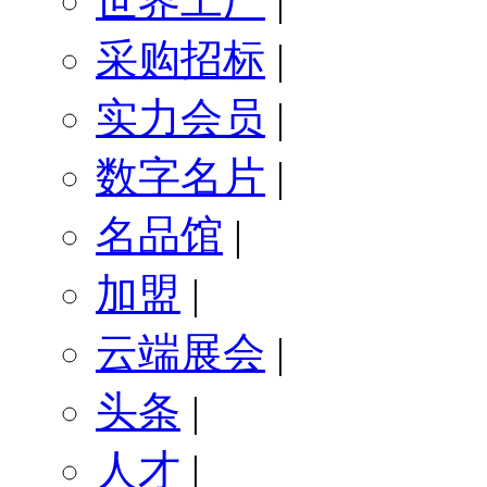
世界工厂
|
采购招标
|
实力会员
|
数字名片
|
名品馆
|
加盟
|
云端展会
|
头条
|
人才
|