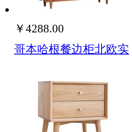
￥4288.00
哥本哈根餐边柜北欧实