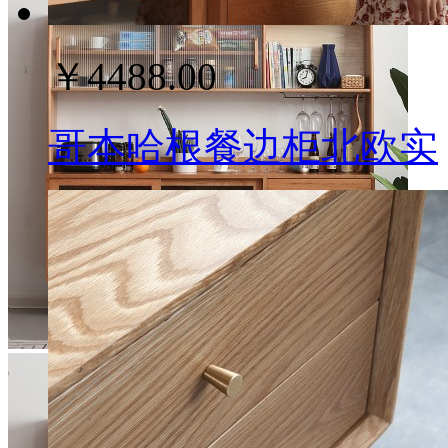
￥4488.00
哥本哈根餐边柜北欧实