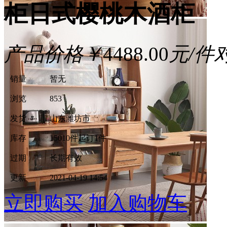
柜日式樱桃木酒柜
产品价格
￥
4488.00
元/件
销量
暂无
浏览
853
发货
山东潍坊市
库存
15010件
起订1件
过期
长期有效
更新
2021-04-19 14:54
立即购买
加入购物车