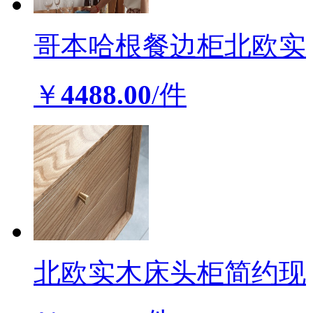
哥本哈根餐边柜北欧实
￥
4488.00
/件
北欧实木床头柜简约现