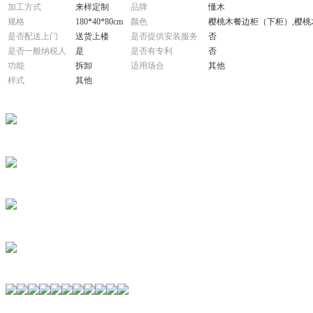
加工方式
来样定制
品牌
懂木
规格
180*40*80cm
颜色
樱桃木餐边柜（下柜）,樱桃
是否配送上门
送货上楼
是否提供安装服务
否
是否一般纳税人
是
是否有专利
否
功能
拆卸
适用场合
其他
样式
其他