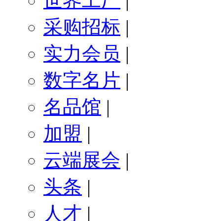
世界工厂
|
采购招标
|
实力会员
|
数字名片
|
名品馆
|
加盟
|
云端展会
|
头条
|
人才
|