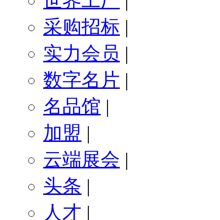
世界工厂
|
采购招标
|
实力会员
|
数字名片
|
名品馆
|
加盟
|
云端展会
|
头条
|
人才
|