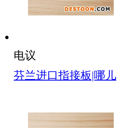
电议
芬兰进口指接板|哪儿