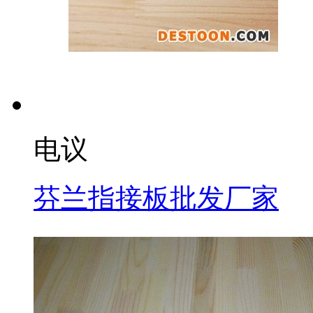
电议
芬兰指接板批发厂家