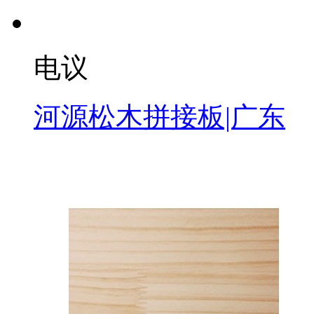
电议
河源松木拼接板|广东