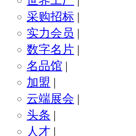
世界工厂
|
采购招标
|
实力会员
|
数字名片
|
名品馆
|
加盟
|
云端展会
|
头条
|
人才
|