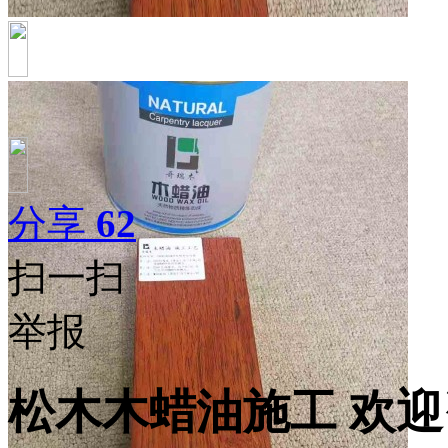
分享
62
扫一扫
举报
松木木蜡油施工 欢迎