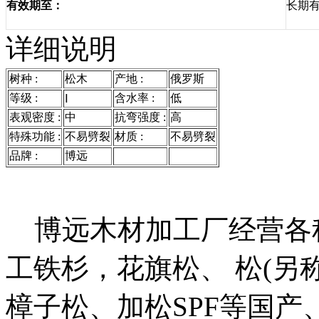
长期
有效期至：
详细说明
树种 :
松木
产地 :
俄罗斯
等级 :
含水率 :
低
Ⅰ
表观密度 :
中
抗弯强度 :
高
特殊功能 :
不易劈裂
材质 :
不易劈裂
品牌 :
博远
博远木材加工厂经营各种
工铁杉，花旗松、 松(另
樟子松、加松SPF等国