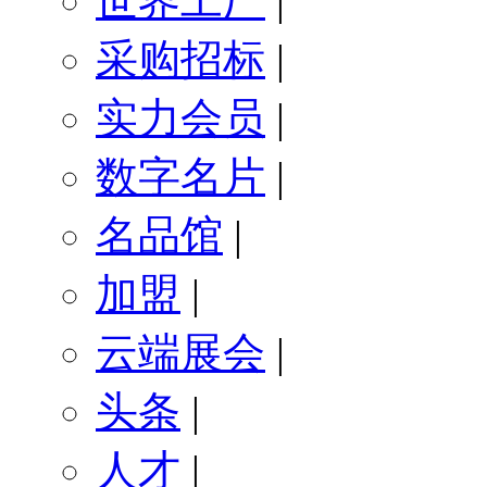
世界工厂
|
采购招标
|
实力会员
|
数字名片
|
名品馆
|
加盟
|
云端展会
|
头条
|
人才
|